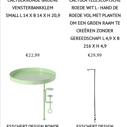
CACTULA RONDE GROENE
CACTULA TELESCOPISCHE
VENSTERBANKKLEM
ROEDE WIT L - HAND DE
SMALL L 14 X B 14 X H 20,9
ROEDE VOL MET PLANTEN
OM EEN GROEN RAAM TE
CREËREN ZONDER
GEREEDSCHAP! L 4,9 X B
216 X H 4,9
€
22,99
€
29,99
ESSCHERT DESIGN RONDE
ESSCHERT DESIGN