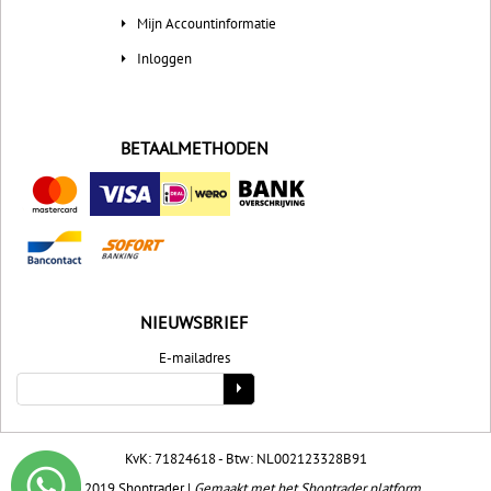
Mijn Accountinformatie
Inloggen
BETAALMETHODEN
NIEUWSBRIEF
E-mailadres
KvK: 71824618 - Btw: NL002123328B91
© 2019
Shoptrader
|
Gemaakt met het Shoptrader platform