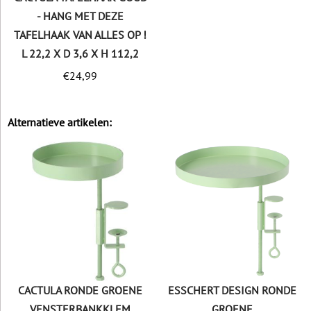
- HANG MET DEZE
TAFELHAAK VAN ALLES OP !
L 22,2 X D 3,6 X H 112,2
€
24,99
Alternatieve artikelen:
CACTULA RONDE GROENE
ESSCHERT DESIGN RONDE
VENSTERBANKKLEM
GROENE