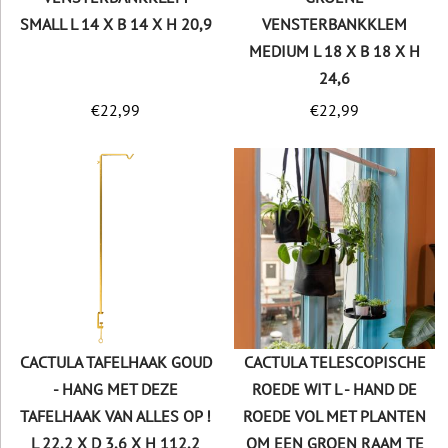
SMALL L 14 X B 14 X H 20,9
VENSTERBANKKLEM
MEDIUM L 18 X B 18 X H
24,6
€
22,99
€
22,99
CACTULA TAFELHAAK GOUD
CACTULA TELESCOPISCHE
- HANG MET DEZE
ROEDE WIT L - HAND DE
TAFELHAAK VAN ALLES OP !
ROEDE VOL MET PLANTEN
L 22,2 X D 3,6 X H 112,2
OM EEN GROEN RAAM TE