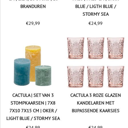
BRANDUREN
BLUE / LIGTH BLUE /
STORMY SEA
€
29,99
€
24,99
CACTULA | SET VAN 3
CACTULA 3 ROZE GLAZEN
STOMPKAARSEN | 7X8
KANDELAREN MET
7X10 7X15 CM | OKER /
BIJPASSENDE KAARSJES
LIGHT BLUE / STORMY SEA
€
24,99
€
24,99